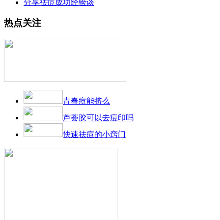
分享祛痘成功经验谈
热点关注
青春痘能挤么
芦荟胶可以去痘印吗
快速祛痘的小窍门