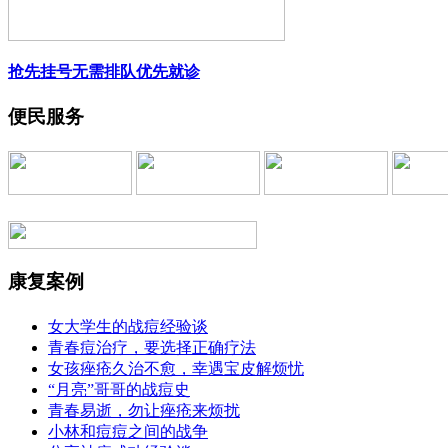
抢先挂号
无需排队
优先就诊
便民服务
康复案例
女大学生的战痘经验谈
青春痘治疗，要选择正确疗法
女孩痤疮久治不愈，幸遇宝皮解烦忧
“月亮”哥哥的战痘史
青春易逝，勿让痤疮来烦扰
小林和痘痘之间的战争