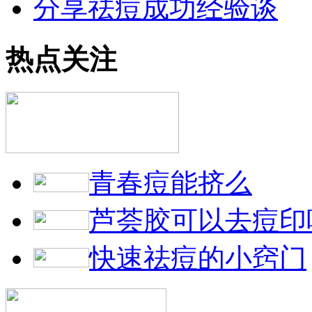
分享祛痘成功经验谈
热点关注
青春痘能挤么
芦荟胶可以去痘印
快速祛痘的小窍门