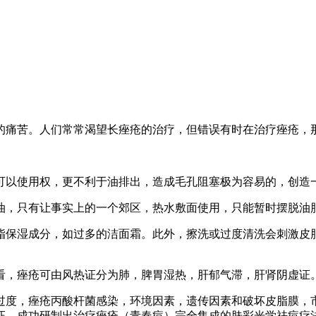
的痛苦。人们常常渴望长痤疮的治疗，但错误有时在治疗痤疮，
可以使用权，更不利于油排出，造成毛孔阻塞极为容易的，创造
油，只有让事实上的一个郊区，热水敷面使用，只能暂时摆脱油
脂保湿成分，如过多的洁面霜。此外，擦洗或过度清洗会刺激皮
看，痤疮可由风热证分为肺，脾胃湿热，肝郁气滞，肝肾阴虚证
过度，痤疮丙酸杆菌感染，环境因素，遗传因素和破坏皮脂膜，
证，成功研制出治疗痤疮（青春痘）完全集成的肤彩光学祛痘疗