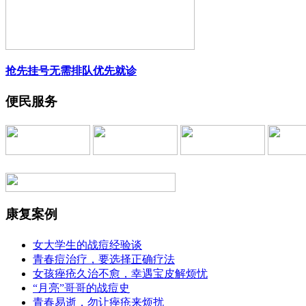
抢先挂号
无需排队
优先就诊
便民服务
康复案例
女大学生的战痘经验谈
青春痘治疗，要选择正确疗法
女孩痤疮久治不愈，幸遇宝皮解烦忧
“月亮”哥哥的战痘史
青春易逝，勿让痤疮来烦扰