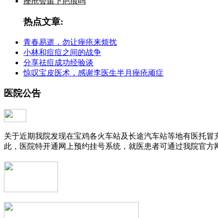
痤疮会留下疤痕吗
热点文章:
青春易逝，勿让痤疮来烦扰
小林和痘痘之间的战争
分享祛痘成功经验谈
惊叹宝皮医术，感谢李医生半月痤疮顽症
医院公告
关于近期我院发现在宝鸡各火车站及长途汽车站等地有医托冒
此，医院特开通网上预约挂号系统，就医患者可通过我院官方