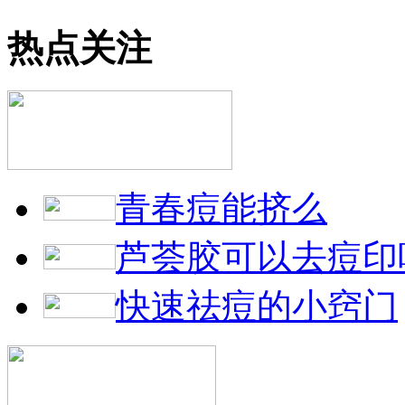
热点关注
青春痘能挤么
芦荟胶可以去痘印
快速祛痘的小窍门