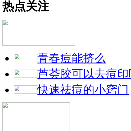
热点关注
青春痘能挤么
芦荟胶可以去痘印
快速祛痘的小窍门