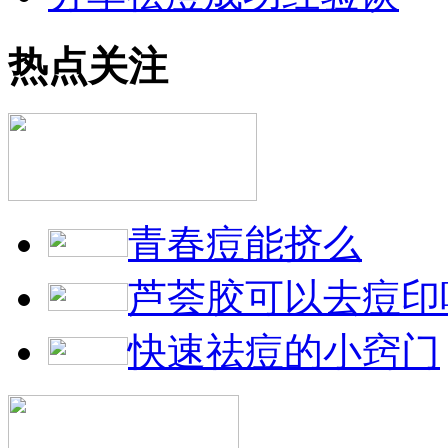
热点关注
青春痘能挤么
芦荟胶可以去痘印
快速祛痘的小窍门