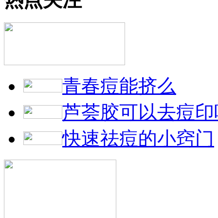
青春痘能挤么
芦荟胶可以去痘印
快速祛痘的小窍门